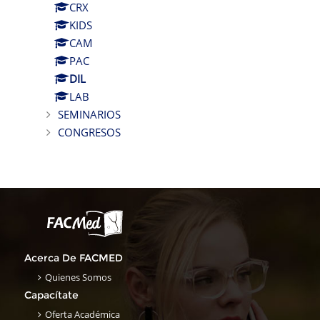
CRX
KIDS
CAM
PAC
DIL
LAB
SEMINARIOS
CONGRESOS
Acerca De FACMED
Quienes Somos
Capacítate
Oferta Académica