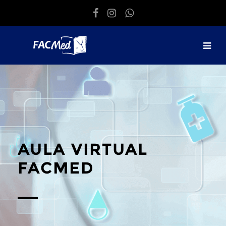
Salta al contenido principal
AULA VIRTUAL
FACMED